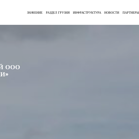
ЗНАЧЕНИЕ
РАЗДЕЛ ГРУЗИЯ
ИНФРАСТРУКТУРА
НОВОСТИ
ПАРТНЕР
Й ООО
АБДА-
ЧАСТКА
И»
НИЕЙ
ТОЯЛАСЬ
ЫЙ
РОЛИ
ПАДНОГО
А В
AND